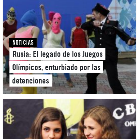
NOTICIAS
Rusia: El legado de los Juegos
Olímpicos, enturbiado por las
detenciones