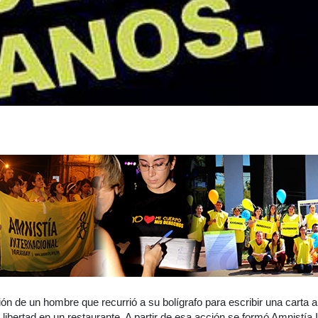
ón de un hombre que recurrió a su bolígrafo para escribir una carta 
 libertad en un restaurante. A partir de esa acción se formó Amnistía