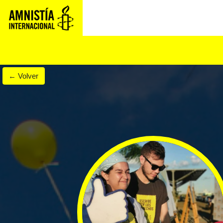
else : ?>
Conocé má
← Volver