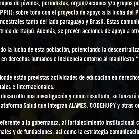
pos de jóvenes, periodistas, organizaciones y/o grupos por
PPII): sobre todo con el proyecto de apoyo a la lucha del
 ancestrales tanto del lado paraguayo y Brasil. Estas comun
ctrica de Itaipú. Además, se prevén acciones de apoyo a o
la lucha de esta población, potenciando la descentraliza
n en derechos humanos e incidencia entorno al manifiesto
nde están previstas actividades de educación en derechos
nales e internacionales.
 desarrollo una investigación y como resultado, se lanzar
Plataforma Salud que integran ALAMES, CODEHUPY y otras o
referente a la gobernanza, al fortalecimiento institucional 
nales y de fundaciones, así como la estrategia comunicacio