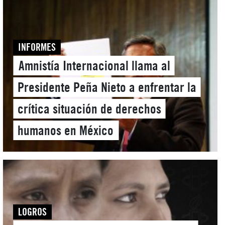
INFORMES
Amnistía Internacional llama al
Presidente Peña Nieto a enfrentar la
crítica situación de derechos
humanos en México
LOGROS