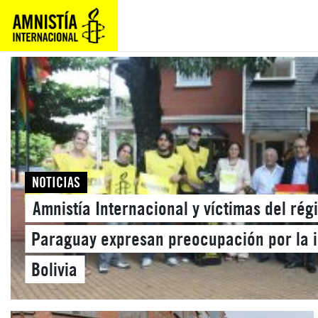
NOTICIAS
Amnistía Internacional y víctimas del rég
Paraguay expresan preocupación por la 
Bolivia