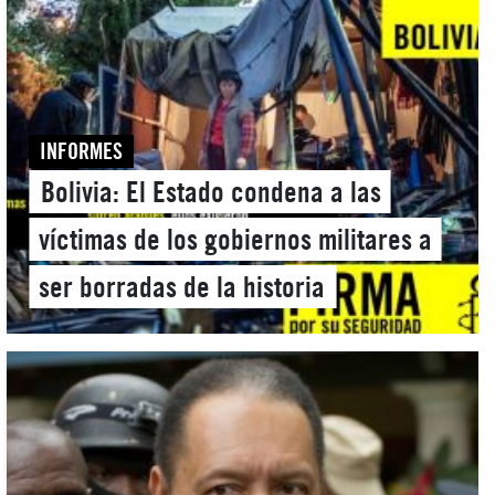
INFORMES
Bolivia: El Estado condena a las
víctimas de los gobiernos militares a
ser borradas de la historia