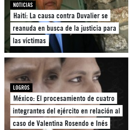
NOTICIAS
Haití: La causa contra Duvalier se
reanuda en busca de la justicia para
las víctimas
LOGROS
México: El procesamiento de cuatro
integrantes del ejército en relación al
caso de Valentina Rosendo e Inés