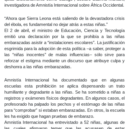
investigadora de Amnistía Internacional sobre África Occidental.
“Ahora que Sierra Leona está saliendo de la devastadora crisis
del ébola, es fundamental no dejar atrás a estas niñas.”
El 2 de abril, el ministro de Educación, Ciencia y Tecnología
emitió una declaración por la que se prohibía a las niñas
embarazadas asistir a “instalaciones escolares”. La justificación
esgrimida para la adopción de esta política –a saber, proteger a
las “niñas inocentes” de malas influencias– sólo sirve para
reforzar el estigma mediante un discurso que atribuye culpa y
deshonra a las niñas embarazadas.
Amnistía Internacional ha documentado que en algunas
escuelas esta prohibición se aplica dispensando un trato
humillante y degradante a las niñas. Se ha sometido a niñas a
registros y exámenes físicos degradantes. En algunos casos, el
profesorado ha palpado los pechos y el estómago de las niñas
para “comprobar” si estaban embarazadas. En otros, la escuela
les ha exigido que hagan pruebas de embarazo.
Amnistía Internacional ha entrevistado a 52 niñas, algunas de
las cuales afirmaron temer que las acusasen de estar