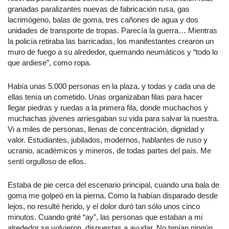
granadas paralizantes nuevas de fabricación rusa, gas
lacrimógeno, balas de goma, tres cañones de agua y dos
unidades de transporte de tropas. Parecía la guerra… Mientras
la policía retiraba las barricadas, los manifestantes crearon un
muro de fuego a su alrededor, quemando neumáticos y “todo lo
que ardiese”, como ropa.
Había unas 5.000 personas en la plaza, y todas y cada una de
ellas tenía un cometido. Unas organizaban filas para hacer
llegar piedras y ruedas a la primera fila, donde muchachos y
muchachas jóvenes arriesgaban su vida para salvar la nuestra.
Vi a miles de personas, llenas de concentración, dignidad y
valor. Estudiantes, jubilados, modernos, hablantes de ruso y
ucranio, académicos y mineros, de todas partes del país. Me
sentí orgulloso de ellos.
Estaba de pie cerca del escenario principal, cuando una bala de
goma me golpeó en la pierna. Como la habían disparado desde
lejos, no resulté herido, y el dolor duró tan sólo unos cinco
minutos. Cuando grité “ay”, las personas que estaban a mi
alrededor se volvieron, dispuestas a ayudar. No tenían ningún