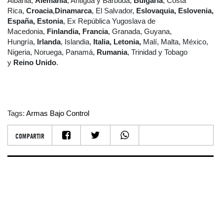
Albania,
Alemania
, Antigua y Barbuda,
Bulgaria
, Costa
Rica,
Croacia
,
Dinamarca
, El Salvador,
Eslovaquia, Eslovenia,
España,
Estonia
, Ex República Yugoslava de
Macedonia,
Finlandia, Francia
, Granada, Guyana,
Hungría,
Irlanda
, Islandia,
Italia, Letonia,
Malí, Malta, México,
Nigeria, Noruega, Panamá,
Rumania
, Trinidad y Tobago
y
Reino Unido
.
Tags:
Armas Bajo Control
COMPARTIR