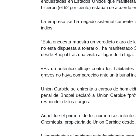
encuestadas en Estados Unidos que manifestaro
hicieron (el 62 por ciento) estaban de acuerdo e
La empresa se ha negado sistemáticamente a 
indios.
“Esta encuesta muestra un veredicto claro de la
no está dispuesta a tolerarlo”, ha manifestado S
desde Bhopal tras una visita al lugar de la fuga.
«Es un auténtico ultraje contra los habitant
graves no haya comparecido ante un tribunal ind
Union Carbide se enfrenta a cargos de homicidi
penal de Bhopal declaró a Union Carbide “próf
responder de los cargos.
Aquel fue el primero de los numerosos intentos 
Chemicals, propietaria de Union Carbide desde 
Llamamientos al gobierno estadounidense para 