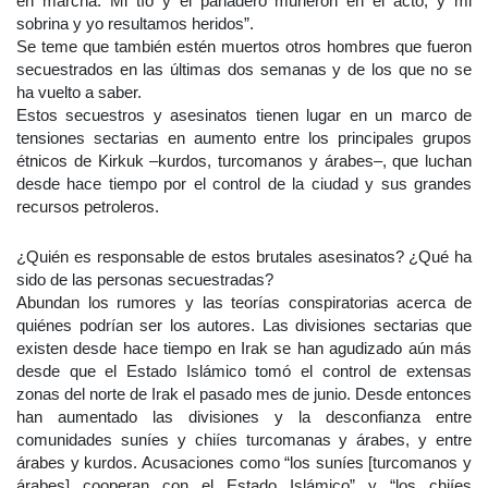
en marcha. Mi tío y el panadero murieron en el acto, y mi
sobrina y yo resultamos heridos”.
Se teme que también estén muertos otros hombres que fueron
secuestrados en las últimas dos semanas y de los que no se
ha vuelto a saber.
Estos secuestros y asesinatos tienen lugar en un marco de
tensiones sectarias en aumento entre los principales grupos
étnicos de Kirkuk –kurdos, turcomanos y árabes–, que luchan
desde hace tiempo por el control de la ciudad y sus grandes
recursos petroleros.
¿Quién es responsable de estos brutales asesinatos? ¿Qué ha
sido de las personas secuestradas?
Abundan los rumores y las teorías conspiratorias acerca de
quiénes podrían ser los autores. Las divisiones sectarias que
existen desde hace tiempo en Irak se han agudizado aún más
desde que el Estado Islámico tomó el control de extensas
zonas del norte de Irak el pasado mes de junio. Desde entonces
han aumentado las divisiones y la desconfianza entre
comunidades suníes y chiíes turcomanas y árabes, y entre
árabes y kurdos. Acusaciones como “los suníes [turcomanos y
árabes] cooperan con el Estado Islámico” y “los chiíes