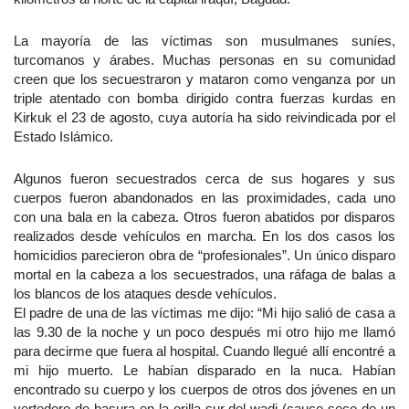
La mayoría de las víctimas son musulmanes suníes,
turcomanos y árabes. Muchas personas en su comunidad
creen que los secuestraron y mataron como venganza por un
triple atentado con bomba dirigido contra fuerzas kurdas en
Kirkuk el 23 de agosto, cuya autoría ha sido reivindicada por el
Estado Islámico.
Algunos fueron secuestrados cerca de sus hogares y sus
cuerpos fueron abandonados en las proximidades, cada uno
con una bala en la cabeza. Otros fueron abatidos por disparos
realizados desde vehículos en marcha. En los dos casos los
homicidios parecieron obra de “profesionales”. Un único disparo
mortal en la cabeza a los secuestrados, una ráfaga de balas a
los blancos de los ataques desde vehículos.
El padre de una de las víctimas me dijo: “Mi hijo salió de casa a
las 9.30 de la noche y un poco después mi otro hijo me llamó
para decirme que fuera al hospital. Cuando llegué allí encontré a
mi hijo muerto. Le habían disparado en la nuca. Habían
encontrado su cuerpo y los cuerpos de otros dos jóvenes en un
vertedero de basura en la orilla sur del wadi (cauce seco de un