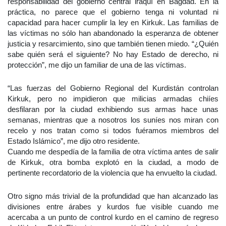
responsabilidad del gobierno central iraquí en Bagdad. En la
práctica, no parece que el gobierno tenga ni voluntad ni
capacidad para hacer cumplir la ley en Kirkuk. Las familias de
las víctimas no sólo han abandonado la esperanza de obtener
justicia y resarcimiento, sino que también tienen miedo. “¿Quién
sabe quién será el siguiente? No hay Estado de derecho, ni
protección”, me dijo un familiar de una de las víctimas.
“Las fuerzas del Gobierno Regional del Kurdistán controlan
Kirkuk, pero no impidieron que milicias armadas chiíes
desfilaran por la ciudad exhibiendo sus armas hace unas
semanas, mientras que a nosotros los suníes nos miran con
recelo y nos tratan como si todos fuéramos miembros del
Estado Islámico”, me dijo otro residente.
Cuando me despedía de la familia de otra víctima antes de salir
de Kirkuk, otra bomba explotó en la ciudad, a modo de
pertinente recordatorio de la violencia que ha envuelto la ciudad.
Otro signo más trivial de la profundidad que han alcanzado las
divisiones entre árabes y kurdos fue visible cuando me
acercaba a un punto de control kurdo en el camino de regreso