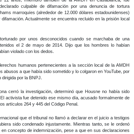
declarado culpable de difamación por una denuncia de tortura
rhams marroquíes (alrededor de 12.000 dólares estadounidenses)
 difamación. Actualmente se encuentra recluido en la prisión local
 torturado por unos desconocidos cuando se marchaba de una
detenidos el 2 de mayo de 2014. Dijo que los hombres lo habían
abían violado con los dedos.
derechos humanos pertenecientes a la sección local de la AMDH
los abusos a que había sido sometido y lo colgaron en YouTube, por
 dirigida por la BNPJ.
rona cerró la investigación, determinó que Housne no había sido
. El activista fue detenido ese mismo día, acusado formalmente de
los artículos 264 y 445 del Código Penal.
acional que el tribunal no llamó a declarar en el juicio a testigos
biera sido condenado injustamente. Mientras tanto, se le ordenó
a en concepto de indemnización, pese a que en sus declaraciones