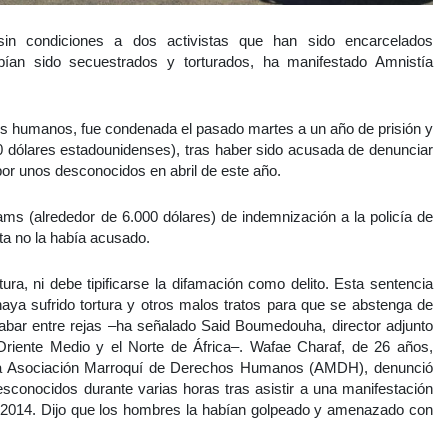
in condiciones a dos activistas que han sido encarcelados
ían sido secuestrados y torturados, ha manifestado Amnistía
chos humanos, fue condenada el pasado martes a un año de prisión y
 dólares estadounidenses), tras haber sido acusada de denunciar
por unos desconocidos en abril de este año.
hams (alrededor de 6.000 dólares) de indemnización a la policía de
ta no la había acusado.
ura, ni debe tipificarse la difamación como delito. Esta sentencia
aya sufrido tortura y otros malos tratos para que se abstenga de
cabar entre rejas –ha señalado Said Boumedouha, director adjunto
Oriente Medio y el Norte de África–. Wafae Charaf, de 26 años,
e la Asociación Marroquí de Derechos Humanos (AMDH), denunció
sconocidos durante varias horas tras asistir a una manifestación
de 2014. Dijo que los hombres la habían golpeado y amenazado con