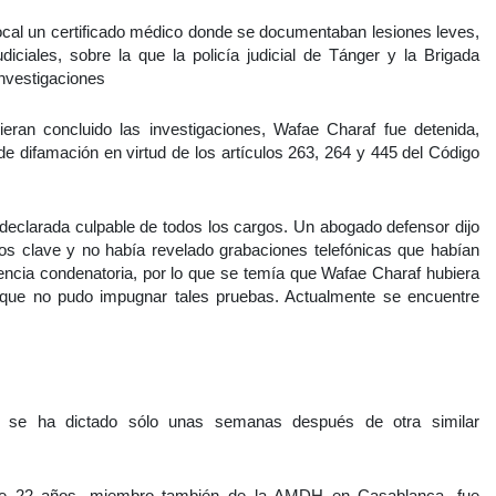
l local un certificado médico donde se documentaban lesiones leves,
iciales, sobre la que la policía judicial de Tánger y la Brigada
investigaciones
ieran concluido las investigaciones, Wafae Charaf fue detenida,
de difamación en virtud de los artículos 263, 264 y 445 del Código
declarada culpable de todos los cargos. Un abogado defensor dijo
igos clave y no había revelado grabaciones telefónicas que habían
encia condenatoria, por lo que se temía que Wafae Charaf hubiera
el que no pudo impugnar tales pruebas. Actualmente se encuentre
f se ha dictado sólo unas semanas después de otra similar
de 22 años, miembro también de la AMDH en Casablanca, fue