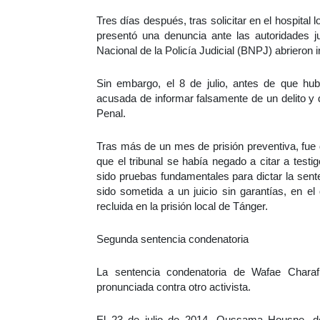
Tres días después, tras solicitar en el hospita
presentó una denuncia ante las autoridades jud
Nacional de la Policía Judicial (BNPJ) abrieron 
Sin embargo, el 8 de julio, antes de que hub
acusada de informar falsamente de un delito y 
Penal.
Tras más de un mes de prisión preventiva, fue 
que el tribunal se había negado a citar a test
sido pruebas fundamentales para dictar la sent
sido sometida a un juicio sin garantías, en 
recluida en la prisión local de Tánger.
Segunda sentencia condenatoria
La sentencia condenatoria de Wafae Chara
pronunciada contra otro activista.
El 23 de julio de 2014, Oussama Housne, 