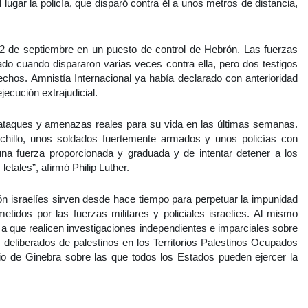
l lugar la policía, que disparó contra él a unos metros de distancia,
2 de septiembre en un puesto de control de Hebrón. Las fuerzas
dado cuando dispararon varias veces contra ella, pero dos testigos
echos. Amnistía Internacional ya había declarado con anterioridad
ecución extrajudicial.
do ataques y amenazas reales para su vida en las últimas semanas.
uchillo, unos soldados fuertemente armados y unos policías con
 una fuerza proporcionada y graduada y de intentar detener a los
etales”, afirmó Philip Luther.
n israelíes sirven desde hace tiempo para perpetuar la impunidad
metidos por las fuerzas militares y policiales israelíes. Al mismo
 a que realicen investigaciones independientes e imparciales sobre
 deliberados de palestinos en los Territorios Palestinos Ocupados
io de Ginebra sobre las que todos los Estados pueden ejercer la