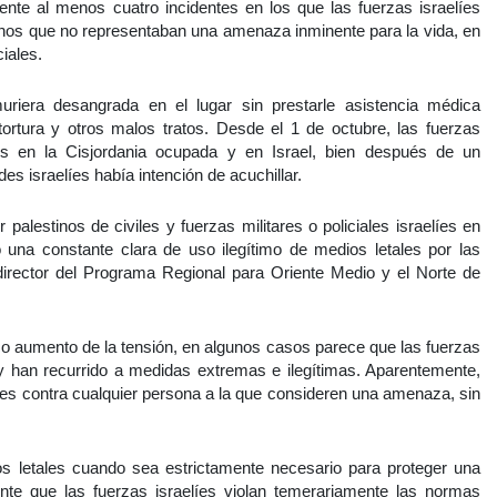
te al menos cuatro incidentes en los que las fuerzas israelíes
inos que no representaban una amenaza inminente para la vida, en
iales.
riera desangrada en el lugar sin prestarle asistencia médica
 tortura y otros malos tratos. Desde el 1 de octubre, las fuerzas
s en la Cisjordania ocupada y en Israel, bien después de un
es israelíes había intención de acuchillar.
 palestinos de civiles y fuerzas militares o policiales israelíes en
o una constante clara de uso ilegítimo de medios letales por las
, director del Programa Regional para Oriente Medio y el Norte de
o aumento de la tensión, en algunos casos parece que las fuerzas
 y han recurrido a medidas extremas e ilegítimas. Aparentemente,
es contra cualquier persona a la que consideren una amenaza, sin
os letales cuando sea estrictamente necesario para proteger una
te que las fuerzas israelíes violan temerariamente las normas