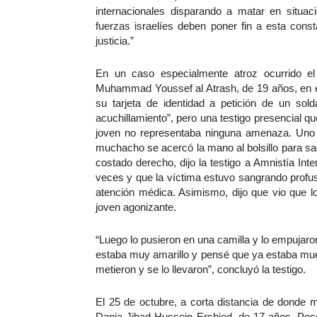
internacionales disparando a matar en situac
fuerzas israelíes deben poner fin a esta const
justicia.”
En un caso especialmente atroz ocurrido el
Muhammad Youssef al Atrash, de 19 años, en e
su tarjeta de identidad a petición de un soldad
acuchillamiento”, pero una testigo presencial q
joven no representaba ninguna amenaza. Uno d
muchacho se acercó la mano al bolsillo para saca
costado derecho, dijo la testigo a Amnistía Inte
veces y que la víctima estuvo sangrando profus
atención médica. Asimismo, dijo que vio que lo
joven agonizante.
“Luego lo pusieron en una camilla y lo empujar
estaba muy amarillo y pensé que ya estaba muer
metieron y se lo llevaron”, concluyó la testigo.
El 25 de octubre, a corta distancia de donde ma
Dania Jihad Hussein Ershied, de 17 años. Poc