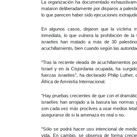
La organización ha documentado exhaustivamen
mataron deliberadamente por disparos a palest
lo que parecen haber sido ejecuciones extrajudic
En algunos casos, dejaron que la víctima mu
inmediata, lo que vulnera la prohibición de la
israelíes han matado a más de 30 palestino
acuchillamiento, bien cuando según las autoridad
“Tras la reciente oleada de acuchillamientos por
Israel y en la Cisjordania ocupada, ha surgid
fuerzas israelíes”, ha declarado Philip Luther
África de Amnistía Internacional.
“Hay pruebas crecientes de que con el dramátic
israelíes han arrojado a la basura las normas
son cada vez más proclives a usar medios letal
asegurarse de si la amenaza es real o no.
“Sólo se podrá hacer uso intencional de medi
vida. En cambio, se observa de forma crecien