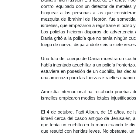
control equipado con un detector de metales y 
bloquear a las personas a las que considera
mezquita de Ibrahimi de Hebrón, fue sometida
israelíes, que empezaron a registrarle el bolso y
Los policías hicieron disparos de advertencia 
Dania gritó a la policía que no tenía ningún cu
fuego de nuevo, disparándole seis o siete veces
Una foto del cuerpo de Dania muestra un cuchill
había intentado acuchillar a un policía fronter
estuviera en posesión de un cuchillo, las decl
una amenaza para las fuerzas israelíes cuando la
Amnistía Internacional ha recabado pruebas de
israelíes emplearon medios letales injustificado
El 4 de octubre, Fadi Alloun, de 19 años, de I
israelí cerca del casco antiguo de Jerusalén, ap
que tenía un cuchillo en la mano cuando le di
que resultó con heridas leves. No obstante, un