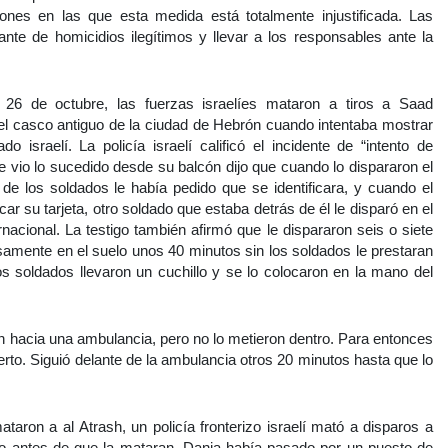
iones en las que esta medida está totalmente injustificada. Las
ante de homicidios ilegítimos y llevar a los responsables ante la
 26 de octubre, las fuerzas israelíes mataron a tiros a Saad
l casco antiguo de la ciudad de Hebrón cuando intentaba mostrar
o israelí. La policía israelí calificó el incidente de “intento de
ue vio lo sucedido desde su balcón dijo que cuando lo dispararon el
e los soldados le había pedido que se identificara, y cuando el
r su tarjeta, otro soldado que estaba detrás de él le disparó en el
rnacional. La testigo también afirmó que le dispararon seis o siete
amente en el suelo unos 40 minutos sin los soldados le prestaran
s soldados llevaron un cuchillo y se lo colocaron en la mano del
on hacia una ambulancia, pero no lo metieron dentro. Para entonces
to. Siguió delante de la ambulancia otros 20 minutos hasta que lo
taron a al Atrash, un policía fronterizo israelí mató a disparos a
o antes de que la mataran, Dania había pasado por un puesto de