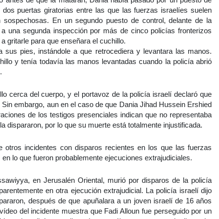
dos puertas giratorias entre las que las fuerzas israelíes suelen
n sospechosas. En un segundo puesto de control, delante de la
 a una segunda inspección por más de cinco policías fronterizos
 a gritarle para que enseñara el cuchillo.
a sus pies, instándole a que retrocediera y levantara las manos.
chillo y tenía todavía las manos levantadas cuando la policía abrió
.
o cerca del cuerpo, y el portavoz de la policía israelí declaró que
izo. Sin embargo, aun en el caso de que Dania Jihad Hussein Ershied
araciones de los testigos presenciales indican que no representaba
 dispararon, por lo que su muerte está totalmente injustificada.
 otros incidentes con disparos recientes en los que las fuerzas
s en lo que fueron probablemente ejecuciones extrajudiciales.
ssawiyya, en Jerusalén Oriental, murió por disparos de la policía
arentemente en otra ejecución extrajudicial. La policía israelí dijo
spararon, después de que apuñalara a un joven israelí de 16 años
 vídeo del incidente muestra que Fadi Alloun fue perseguido por un