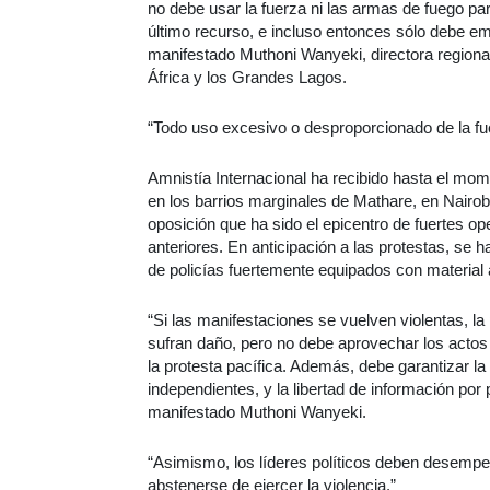
no debe usar la fuerza ni las armas de fuego par
último recurso, e incluso entonces sólo debe em
manifestado Muthoni Wanyeki, directora regional
África y los Grandes Lagos.
“Todo uso excesivo o desproporcionado de la fue
Amnistía Internacional ha recibido hasta el mo
en los barrios marginales de Mathare, en Nairob
oposición que ha sido el epicentro de fuertes op
anteriores. En anticipación a las protestas, s
de policías fuertemente equipados con material a
“Si las manifestaciones se vuelven violentas, la
sufran daño, pero no debe aprovechar los actos 
la protesta pacífica. Además, debe garantizar l
independientes, y la libertad de información por
manifestado Muthoni Wanyeki.
“Asimismo, los líderes políticos deben desempe
abstenerse de ejercer la violencia.”