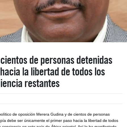
e cientos de personas detenidas
hacia la libertad de todos los
iencia restantes
 político de oposición Merera Gudina y de cientos de personas
pía debe ser únicamente el primer paso hacia la libertad de todos
 conciencia en este país de África oriental. Así lo ha manifestado