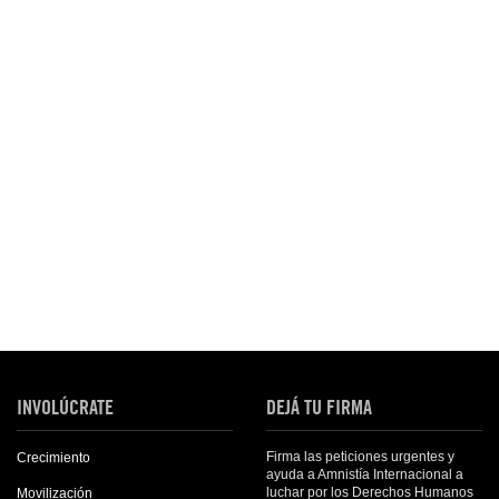
INVOLÚCRATE
DEJÁ TU FIRMA
Firma las peticiones urgentes y
Crecimiento
ayuda a Amnistía Internacional a
luchar por los Derechos Humanos
Movilización