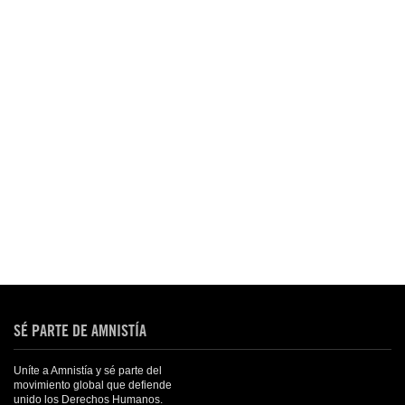
SÉ PARTE DE AMNISTÍA
Uníte a Amnistía y sé parte del
movimiento global que defiende
unido los Derechos Humanos.