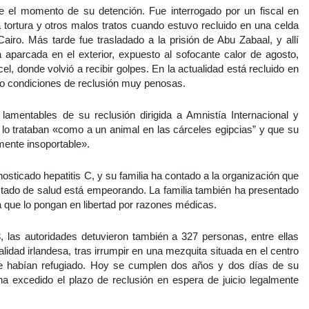
e el momento de su detención. Fue interrogado por un fiscal en
tortura y otros malos tratos cuando estuvo recluido en una celda
airo. Más tarde fue trasladado a la prisión de Abu Zabaal, y allí
 aparcada en el exterior, expuesto al sofocante calor de agosto,
el, donde volvió a recibir golpes. En la actualidad está recluido en
ndo condiciones de reclusión muy penosas.
lamentables de su reclusión dirigida a Amnistía Internacional y
lo trataban «como a un animal en las cárceles egipcias” y que su
mente insoportable».
osticado hepatitis C, y su familia ha contado a la organización que
stado de salud está empeorando. La familia también ha presentado
ra que lo pongan en libertad por razones médicas.
 las autoridades detuvieron también a 327 personas, entre ellas
idad irlandesa, tras irrumpir en una mezquita situada en el centro
se habían refugiado. Hoy se cumplen dos años y dos días de su
a excedido el plazo de reclusión en espera de juicio legalmente