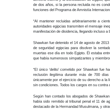
de dos años, si la persona recluida no es con
funciones del Programa de Amnistía Internaciona
“Al mantener recluidas arbitrariamente a cien
autoridades egipcias transmiten el mensaje ine
manifestación de disidencia, llegando incluso a 
Shawkan fue detenido el 14 de agosto de 2013 c
de seguridad egipcias para disolver la senta
muertas ese día en todo Egipto. Él estaba entr
que había numerosos simpatizantes y miembr
“El único ‘delito’ cometido por Shawkan fue ha
reclusión ilegítima durante más de 700 días 
únicamente por el ejercicio de su derecho a la l
sin condiciones. Todos los cargos en su contra
Según han contado los abogados de Shawkan a A
había sido remitido al tribunal penal el 11 
destacado de la Hermandad Musulmana, y otras 4