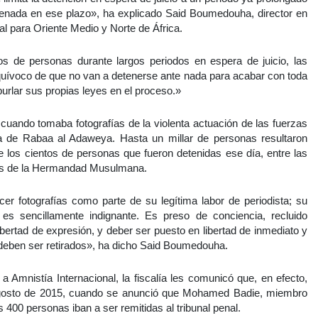
denada en ese plazo», ha explicado Said Boumedouha, director en
l para Oriente Medio y Norte de África.
tos de personas durante largos periodos en espera de juicio, las
quívoco de que no van a detenerse ante nada para acabar con toda
burlar sus propias leyes en el proceso.»
uando tomaba fotografías de la violenta actuación de las fuerzas
da de Rabaa al Adaweya. Hasta un millar de personas resultaron
e los cientos de personas que fueron detenidas ese día, entre las
os de la Hermandad Musulmana.
cer fotografías como parte de su legítima labor de periodista; su
es sencillamente indignante. Es preso de conciencia, recluido
ibertad de expresión, y deber ser puesto en libertad de inmediato y
 deben ser retirados», ha dicho Said Boumedouha.
mnistía Internacional, la fiscalía les comunicó que, en efecto,
de agosto de 2015, cuando se anunció que Mohamed Badie, miembro
00 personas iban a ser remitidas al tribunal penal.