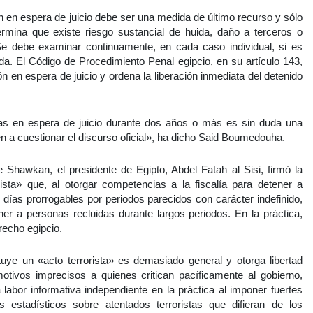
ón en espera de juicio debe ser una medida de último recurso y sólo
rmina que existe riesgo sustancial de huida, daño a terceros o
 Se debe examinar continuamente, en cada caso individual, si es
da. El Código de Procedimiento Penal egipcio, en su artículo 143,
n en espera de juicio y ordena la liberación inmediata del detenido
onas en espera de juicio durante dos años o más es sin duda una
en a cuestionar el discurso oficial», ha dicho Said Boumedouha.
 Shawkan, el presidente de Egipto, Abdel Fatah al Sisi, firmó la
ista» que, al otorgar competencias a la fiscalía para detener a
 días prorrogables por periodos parecidos con carácter indefinido,
ner a personas recluidas durante largos periodos. En la práctica,
recho egipcio.
tuye un «acto terrorista» es demasiado general y otorga libertad
otivos imprecisos a quienes critican pacíficamente al gobierno,
a labor informativa independiente en la práctica al imponer fuertes
 estadísticos sobre atentados terroristas que difieran de los