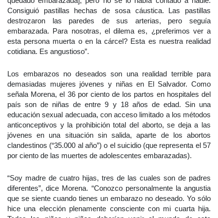
quedado embarazada], pero no se lo había contado a nadie.
Consiguió pastillas hechas de sosa cáustica. Las pastillas
destrozaron las paredes de sus arterias, pero seguía
embarazada. Para nosotras, el dilema es, ¿preferimos ver a
esta persona muerta o en la cárcel? Esta es nuestra realidad
cotidiana. Es angustioso”.
Los embarazos no deseados son una realidad terrible para
demasiadas mujeres jóvenes y niñas en El Salvador. Como
señala Morena, el 36 por ciento de los partos en hospitales del
país son de niñas de entre 9 y 18 años de edad. Sin una
educación sexual adecuada, con acceso limitado a los métodos
anticonceptivos y la prohibición total del aborto, se deja a las
jóvenes en una situación sin salida, aparte de los abortos
clandestinos (“35.000 al año”) o el suicidio (que representa el 57
por ciento de las muertes de adolescentes embarazadas).
“Soy madre de cuatro hijas, tres de las cuales son de padres
diferentes”, dice Morena. “Conozco personalmente la angustia
que se siente cuando tienes un embarazo no deseado. Yo sólo
hice una elección plenamente consciente con mi cuarta hija.