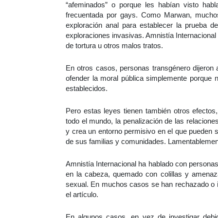
“afeminados” o porque les habían visto hab
frecuentada por gays. Como Marwan, muchos
exploración anal para establecer la prueba de
exploraciones invasivas. Amnistía Internaciona
de tortura u otros malos tratos.
En otros casos, personas transgénero dijeron 
ofender la moral pública simplemente porque n
establecidos.
Pero estas leyes tienen también otros efecto
todo el mundo, la penalización de las relacio
y crea un entorno permisivo en el que pueden s
de sus familias y comunidades. Lamentablemen
Amnistía Internacional ha hablado con persona
en la cabeza, quemado con colillas y amenaza
sexual. En muchos casos se han rechazado o ign
el artículo.
En algunos casos, en vez de investigar debi