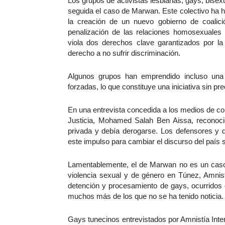
Los grupos de activistas lesbianas, gays, bise
seguida el caso de Marwan. Este colectivo ha 
la creación de un nuevo gobierno de coali
penalización de las relaciones homosexuales
viola dos derechos clave garantizados por la
derecho a no sufrir discriminación.
Algunos grupos han emprendido incluso una 
forzadas, lo que constituye una iniciativa sin p
En una entrevista concedida a los medios de c
Justicia, Mohamed Salah Ben Aissa, reconoció 
privada y debía derogarse. Los defensores y
este impulso para cambiar el discurso del país 
Lamentablemente, el de Marwan no es un caso 
violencia sexual y de género en Túnez, Amnis
detención y procesamiento de gays, ocurridos 
muchos más de los que no se ha tenido noticia.
Gays tunecinos entrevistados por Amnistía Inte