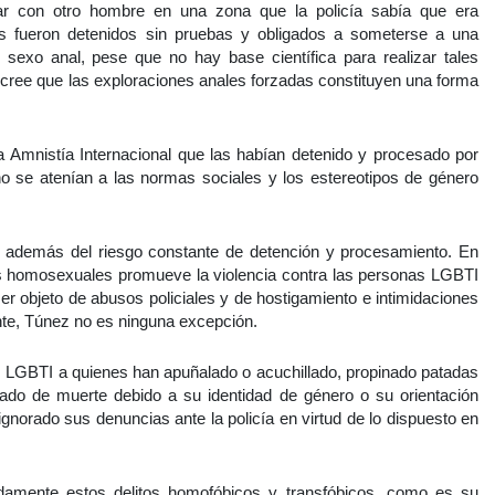
lar con otro hombre en una zona que la policía sabía que era
 fueron detenidos sin pruebas y obligados a someterse a una
 sexo anal, pese que no hay base científica para realizar tales
l cree que las exploraciones anales forzadas constituyen una forma
a Amnistía Internacional que las habían detenido y procesado por
o se atenían a las normas sociales y los estereotipos de género
s, además del riesgo constante de detención y procesamiento. En
nes homosexuales promueve la violencia contra las personas LGBTI
er objeto de abusos policiales y de hostigamiento e intimidaciones
te, Túnez no es ninguna excepción.
s LGBTI a quienes han apuñalado o acuchillado, propinado patadas
do de muerte debido a su identidad de género o su orientación
orado sus denuncias ante la policía en virtud de lo dispuesto en
damente estos delitos homofóbicos y transfóbicos, como es su