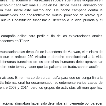
xuales, transgénero e intersexuales (LGBTI) de Túnez adoptaron en
hecho oír cada vez más su voz en los últimos meses, animado por
ción más liberal este mismo año. He hecho campaña contra la
 mantenidas con consentimiento mutuo, poniendo de relieve que
 nueva Constitución tunecina: el derecho a la vida privada y el
campaña online para pedir el fin de las exploraciones anales
recedentes en Túnez.
omunicación días después de la condena de Marwan, el ministro de
que el artículo 230 violaba el derecho constitucional a la vida
 defensoras tunecinos de los derechos humanos debe aprovechar
sobre este tema y hacer que las palabras se traduzcan en acción.
aislado. En el marco de su campaña para que se ponga fin a la
tía Internacional ha documentado recientemente varios casos de
entre 2009 y 2014, pero los grupos de activistas afirman que hay
rnacional afirmaban haber sido detenidos simplemente por parecer