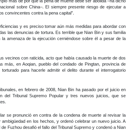
emplo más de por qué la pena de muerte debe ser abolida –ha dicho
rnacional sobre China–. El siempre presente riesgo de ejecutar a
 convincentes contra la pena capital”.
deficiencias y es preciso tomar aún más medidas para abordar con
idas las denuncias de tortura. Es terrible que Nian Bin y sus familia
n la amenaza de la ejecución cerniéndose sobre él a pesar de la
s vecinos con raticida, acto que había causado la muerte de dos
s más, en Aoqian, pueblo del condado de Pingtan, provincia de
torturado para hacerle admitir el delito durante el interrogatorio
ibunales, en febrero de 2008, Nian Bin ha pasado por el juicio en
sión del Tribunal Supremo Popular y tres nuevos juicios, que se
tes.
ar se pronunció en contra de la condena de muerte al revisar la
y ambigüedad en los hechos, y ordenó celebrar un nuevo juicio. A
ad de Fuzhou desafió el fallo del Tribunal Supremo y condenó a Nian