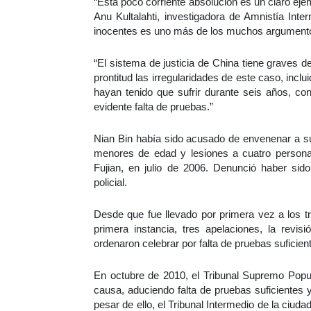
“Esta poco corriente absolución es un claro ej
Anu Kultalahti, investigadora de Amnistía Inte
inocentes es uno más de los muchos argumentos
“El sistema de justicia de China tiene graves 
prontitud las irregularidades de este caso, inclu
hayan tenido que sufrir durante seis años, co
evidente falta de pruebas.”
Nian Bin había sido acusado de envenenar a su
menores de edad y lesiones a cuatro persona
Fujian, en julio de 2006. Denunció haber sido 
policial.
Desde que fue llevado por primera vez a los tr
primera instancia, tres apelaciones, la revi
ordenaron celebrar por falta de pruebas suficien
En octubre de 2010, el Tribunal Supremo Popul
causa, aduciendo falta de pruebas suficientes 
pesar de ello, el Tribunal Intermedio de la ciud