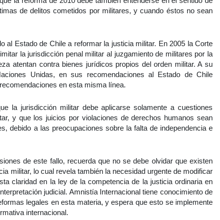
 que la reforma de 2010 debe también entenderse en el sentido de
timas de delitos cometidos por militares, y cuando éstos no sean
al Estado de Chile a reformar la justicia militar. En 2005 la Corte
ar la jurisdicción penal militar al juzgamiento de militares por la
eza atentan contra bienes jurídicos propios del orden militar. A su
ciones Unidas, en sus recomendaciones al Estado de Chile
ar recomendaciones en esta misma línea.
ue la jurisdicción militar debe aplicarse solamente a cuestiones
ilitar, y que los juicios por violaciones de derechos humanos sean
res, debido a las preocupaciones sobre la falta de independencia e
usiones de este fallo, recuerda que no se debe olvidar que existen
cia militar, lo cual revela también la necesidad urgente de modificar
ta claridad en la ley de la competencia de la justicia ordinaria en
terpretación judicial. Amnistía Internacional tiene conocimiento de
 reformas legales en esta materia, y espera que esto se implemente
rmativa internacional.