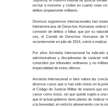
Suprema, el máximo tribunal de justicia señala
excluir a menores y civiles en cuanto sean víc
delitos propiamente militares.
Diversos organismos internacionales han instado 
Interamericana de Derechos Humanos ordenó limit
comisión de delitos o faltas que por su natural
vez, el Comité de Derechos Humanos de Na
recientemente en julio de 2014, volvió a realiz
Por años Amnistía Internacional ha indicado q
administrativas y disciplinarias de carácter m
conocidos por tribunales ordinarios y no milita
imparcialidad de estos últimos.
Amnistía Internacional si bien valora las concl
diversos casos que sí han sido vistos en la justi
el Código de Justicia Militar de manera que exis
casos como éstos, sin que quede sujeto a una in
que el actual gobierno tiene planes de realizar
a la brevedad, en estricto alineamiento con la no