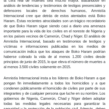
la cifra real de muertes sea mucho mayor. Basándose en
análisis de tendencias y testimonios de testigos presenciales y
defensores locales de derechos humanos, Amnistía
Internacional cree que detrás de estos atentados está Boko
Haram. Estas recientes atrocidades son un trágico recordatorio
de que Boko Haram sigue siendo casi a diario una amenaza
importante para la vida de los civiles en el noreste de Nigeria y
en los países vecinos de Camerún, Chad y Níger. El análisis de
Amnistía Internacional, basado en testimonios de testigos y
víctimas e informaciones publicadas en los medios de
comunicación indica que los ataques de Boko Haram podrían
haberse cobrado la vida de al menos 1.200 civiles desde
principios de junio de 2015, lo que eleva el número de muertes a
al menos 3.500 civiles solamente en 2015.
Amnistía Internacional insta a los líderes de Boko Haram a que
pongan fin inmediatamente a todos los homicidios y a que
condenen públicamente el homicidio de civiles por parte de sus
integrantes y de cualquier persona que luche en su nombre. Los
gobiernos de Nigeria, Camerún, Chad y Níger deben adoptar
todas las medidas legales necesarias para garantizar la
seguridad y la protección de la población civil. Además, deben