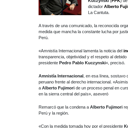
Kuczynski
(
PPK
) de
dictador
Alberto Fuj
La Cantuta.
A través de una comunicado, la reconocida organ
medida que mancha la constante lucha por justi
Perú.
«Amnistía Internacional lamenta la noticia del
in
transparencia, objetividad y el respeto al debid
presidente
Pedro Pablo Kuczynski
«, precisó.
Amnistía Internacional
, en esa línea, sostuvo
peruano frente al derecho internacional. «Asimism
a
Alberto Fujimori
de un proceso penal en curs
en la sierra central del país», aseveró
Remarcó que la condena a
Alberto Fujimori
re
Perú y la región.
«Con la medida tomada hoy por el presidente
K