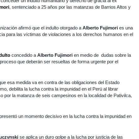
 conceder un indulto humanitario y derecho de gracia al ex
imori
, sentenciado a 25 años por las matanzas de Barrios Altos y
ización afirmó que el indulto otorgado a
Alberto Fujimori
es una
cia para las víctimas de violaciones a los derechos humanos en el
dulto
concedido a
Alberto Fujimori
en medio de dudas sobre la
o proceso que deberán ser resueltas de forma urgente por el
 que esa medida va en contra de las obligaciones del Estado
o, debilita la lucha contra la impunidad en el Perú al librar
o por la matanza de seis campesinos en la localidad de Pativilca,
presentó un momento decisivo en la lucha contra la impunidad en
uczynski
se aplica un duro golpe a la lucha por justicia de las