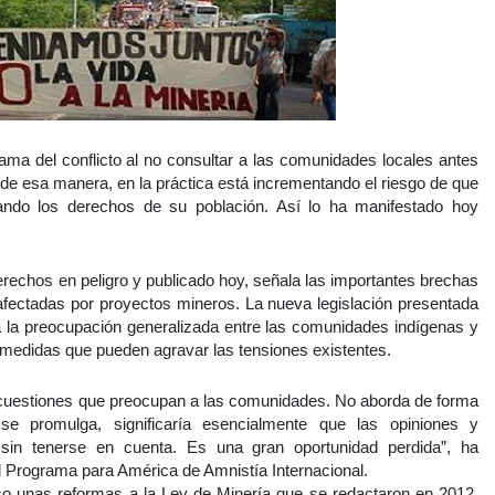
lama del conflicto al no consultar a las comunidades locales antes
 de esa manera, en la práctica está incrementando el riesgo de que
ndo los derechos de su población. Así lo ha manifestado hoy
erechos en peligro y publicado hoy, señala las importantes brechas
afectadas por proyectos mineros. La nueva legislación presentada
a la preocupación generalizada entre las comunidades indígenas y
ye medidas que pueden agravar las tensiones existentes.
s cuestiones que preocupan a las comunidades. No aborda de forma
i se promulga, significaría esencialmente que las opiniones y
sin tenerse en cuenta. Es una gran oportunidad perdida”, ha
 Programa para América de Amnistía Internacional.
so unas reformas a la Ley de Minería que se redactaron en 2012.