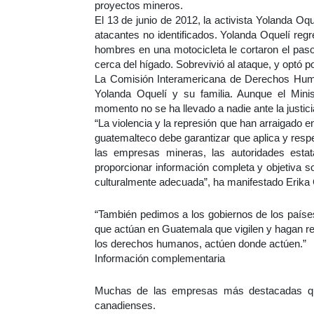
proyectos mineros.
El 13 de junio de 2012, la activista Yolanda Oq
atacantes no identificados. Yolanda Oquelí re
hombres en una motocicleta le cortaron el paso 
cerca del hígado. Sobrevivió al ataque, y optó p
La Comisión Interamericana de Derechos Huma
Yolanda Oquelí y su familia. Aunque el Minis
momento no se ha llevado a nadie ante la justici
“La violencia y la represión que han arraigado 
guatemalteco debe garantizar que aplica y respeta
las empresas mineras, las autoridades esta
proporcionar información completa y objetiva s
culturalmente adecuada”, ha manifestado Erik
“También pedimos a los gobiernos de los paíse
que actúan en Guatemala que vigilen y hagan re
los derechos humanos, actúen donde actúen.”
Información complementaria
Muchas de las empresas más destacadas que
canadienses.