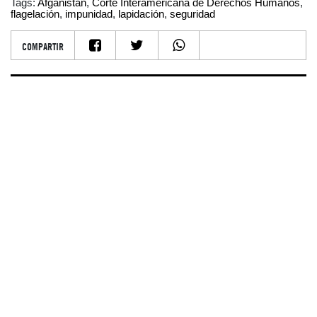
Tags:
Afganistán
,
Corte Interamericana de Derechos Humanos
,
flagelación
,
impunidad
,
lapidación
,
seguridad
COMPARTIR