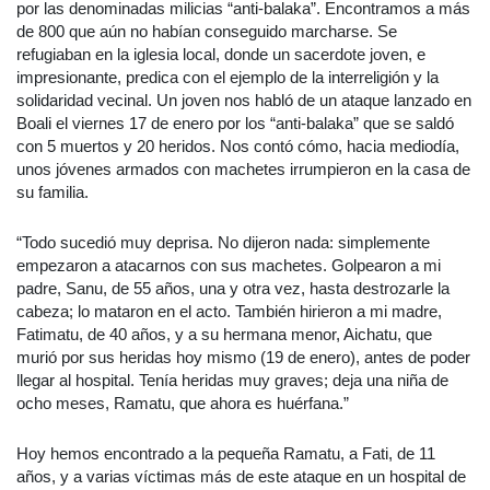
por las denominadas milicias “anti-balaka”. Encontramos a más
de 800 que aún no habían conseguido marcharse. Se
refugiaban en la iglesia local, donde un sacerdote joven, e
impresionante, predica con el ejemplo de la interreligión y la
solidaridad vecinal. Un joven nos habló de un ataque lanzado en
Boali el viernes 17 de enero por los “anti-balaka” que se saldó
con 5 muertos y 20 heridos. Nos contó cómo, hacia mediodía,
unos jóvenes armados con machetes irrumpieron en la casa de
su familia.
“Todo sucedió muy deprisa. No dijeron nada: simplemente
empezaron a atacarnos con sus machetes. Golpearon a mi
padre, Sanu, de 55 años, una y otra vez, hasta destrozarle la
cabeza; lo mataron en el acto. También hirieron a mi madre,
Fatimatu, de 40 años, y a su hermana menor, Aichatu, que
murió por sus heridas hoy mismo (19 de enero), antes de poder
llegar al hospital. Tenía heridas muy graves; deja una niña de
ocho meses, Ramatu, que ahora es huérfana.”
Hoy hemos encontrado a la pequeña Ramatu, a Fati, de 11
años, y a varias víctimas más de este ataque en un hospital de