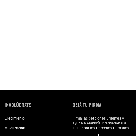
INVOLÚCRATE
DEJÁ TU FIRMA
Firma las peticiones urgentes y
Crecimiento
ayuda a Amnistía Internacional a
luchar por los Derechos Humanos
Movilización