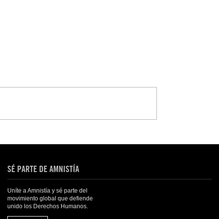
SÉ PARTE DE AMNISTÍA
Uníte a Amnistía y sé parte del
movimiento global que defiende
unido los Derechos Humanos.