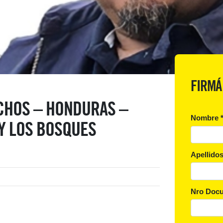
FIRMÁ
CHOS – HONDURAS –
Nombre
Y LOS BOSQUES
Apellido
Nro Docu