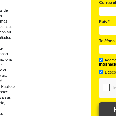
Correo e
ás de
la
 más
País
*
 con sus
 con su
oñador.
Teléfono
te
zaban
nacional
Acept
Internac
les
e el
Deseo 
ores.
té
 Públicos
ectos
a a sus
nto,
os