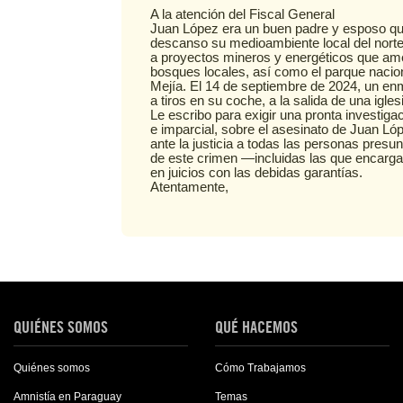
A la atención del Fiscal General
Juan López era un buen padre y esposo qu
descanso su medioambiente local del norte
a proyectos mineros y energéticos que am
bosques locales, así como el parque nacio
Mejía. El 14 de septiembre de 2024, un e
a tiros en su coche, a la salida de una igles
Le escribo para exigir una pronta investiga
e imparcial, sobre el asesinato de Juan Lóp
ante la justicia a todas las personas pres
de este crimen —incluidas las que encarg
en juicios con las debidas garantías.
Atentamente,
QUIÉNES SOMOS
QUÉ HACEMOS
Quiénes somos
Cómo Trabajamos
Amnistía en Paraguay
Temas