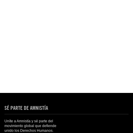
SÉ PARTE DE AMNISTÍA
Uníte a Amnistía y sé parte del
movimiento global que defiende
unido los Derechos Humanos.