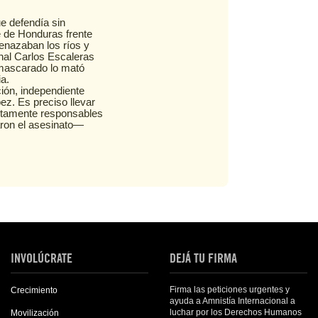
e defendía sin
 de Honduras frente
enazaban los ríos y
nal Carlos Escaleras
nmascarado lo mató
ia.
ción, independiente
ez. Es preciso llevar
untamente responsables
aron el asesinato—
INVOLÚCRATE
DEJÁ TU FIRMA
Firma las peticiones urgentes y
Crecimiento
ayuda a Amnistía Internacional a
luchar por los Derechos Humanos
Movilización