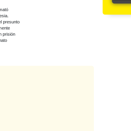
mató
esia.
l presunto
mente
 prisión
nato